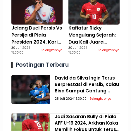
Jelang Duel Persis Vs
Kafiatur Rizky
Persija di Piala
Mengulang Sejarah:
Presiden 2024, Karim
Dua Kali Juara
Rossi Berusaha
30 Juli 2024
Bersama Timnas
30 Juli 2024
Selengkapnya
Selengkapnya
15:30:00
15:30:00
Temukan Performa
Indonesia Kelompok
Terbaik
Umur
Postingan Terbaru
David da Silva Ingin Terus
Berprestasi di Persib, Kalau
Bisa Sampai Gantung
Sepatu
28 Juli 2024 15:30:00
Selengkapnya
Jadi Sasaran Bully di Piala
AFF U-19 2024, Arkhan Kaka
Memilih Fokus untuk Terus