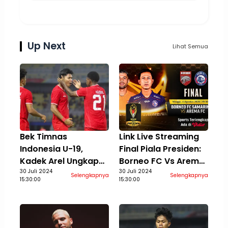
Up Next
Lihat Semua
Bek Timnas
Link Live Streaming
Indonesia U-19,
Final Piala Presiden:
Kadek Arel Ungkap
Borneo FC Vs Arema
Ada Tawaran dari
30 Juli 2024
di Vidio, 4 Agustus
30 Juli 2024
Selengkapnya
Selengkapnya
15:30:00
15:30:00
Klub Luar Negeri
2024