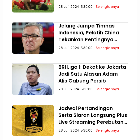
Meningkatkan Diri
28 Juli 2024 15:30:00
Selengkapnya
Jelang Jumpa Timnas
Indonesia, Pelatih China
Tekankan Pentingnya
Mental Bertanding di
28 Juli 2024 15:30:00
Selengkapnya
Kualifikasi Piala Dunia 2026
BRI Liga 1: Dekat ke Jakarta
Jadi Satu Alasan Adam
Alis Gabung Persib
28 Juli 2024 15:30:00
Selengkapnya
Jadwal Pertandingan
Serta Siaran Langsung Plus
Live Streaming Perebutan
Posisi Tiga dan Final Piala
28 Juli 2024 15:30:00
Selengkapnya
Presiden 2024