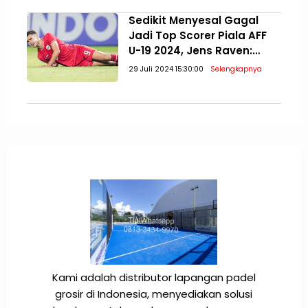
Sedikit Menyesal Gagal
Jadi Top Scorer Piala AFF
U-19 2024, Jens Raven:
Paling Penting Juara!
29 Juli 2024 15:30:00
Selengkapnya
Kami adalah distributor lapangan padel
grosir di Indonesia, menyediakan solusi