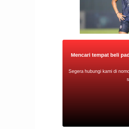
Mencari tempat beli pad
Segera hubungi kami di nomo
s