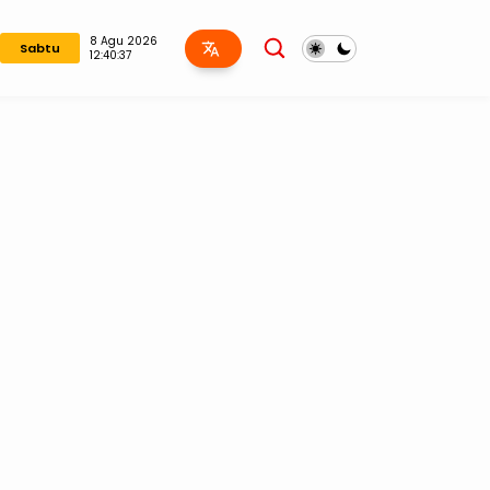
8 Agu 2026
Sabtu
12:40:38