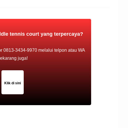
dle tennis court yang terpercaya?
r 0813-3434-9970 melalui telpon atau WA
ekarang juga!
Klik di sini