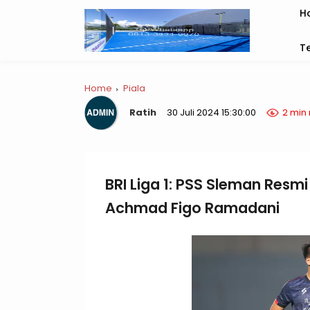
H
T
Home
Piala
Ratih
30 Juli 2024 15:30:00
2 min
BRI Liga 1: PSS Sleman Res
Achmad Figo Ramadani