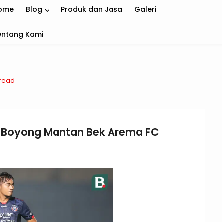
ome
Blog
Produk dan Jasa
Galeri
entang Kami
 read
mi Boyong Mantan Bek Arema FC