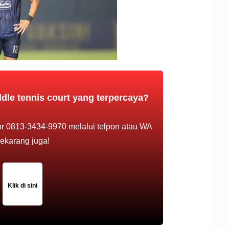
dle tennis court yang terpercaya?
r 0813-3434-9970 melalui telpon atau WA
ekarang juga!
Klik di sini