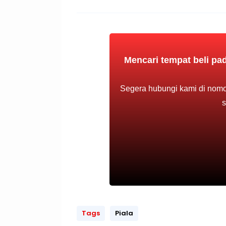
Mencari tempat beli pad
Segera hubungi kami di nomo
s
Tags
Piala